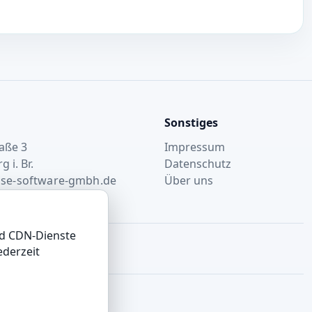
Sonstiges
aße 3
Impressum
 i. Br.
Datenschutz
base-software-gmbh.de
Über uns
ular nutzen
und CDN-Dienste
ederzeit