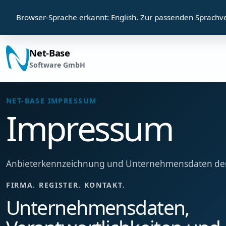
Browser-Sprache erkannt: English. Zur passenden Sprachv
Net-Base
DE274659237
Software GmbH
ANGABEN
ssum
gister
NET-BASE
NET-BASE IMPRESSUM
erdaten
SOFTWARE
Impressum
GMBH
Anbieterkennzeichnung und Unternehmensdaten der
FIRMA. REGISTER. KONTAKT.
Unternehmensdaten,