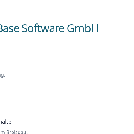
-Base Software GmbH
ng.
halte
im Breisgau.